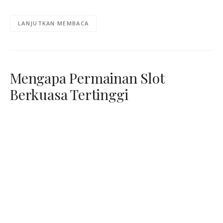
LANJUTKAN MEMBACA
Mengapa Permainan Slot
Berkuasa Tertinggi