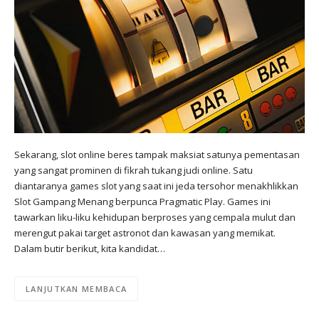
Sekarang, slot online beres tampak maksiat satunya pementasan
yang sangat prominen di fikrah tukang judi online. Satu
diantaranya games slot yang saat ini jeda tersohor menakhlikkan
Slot Gampang Menang berpunca Pragmatic Play. Games ini
tawarkan liku-liku kehidupan berproses yang cempala mulut dan
merengut pakai target astronot dan kawasan yang memikat.
Dalam butir berikut, kita kandidat…
LANJUTKAN MEMBACA