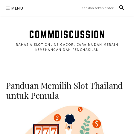
Lompat
MENU
ke
konten
COMMDISCUSSION
RAHASIA SLOT ONLINE GACOR: CARA MUDAH MERAIH
KEMENANGAN DAN PENGHASILAN
Panduan Memilih Slot Thailand
untuk Pemula