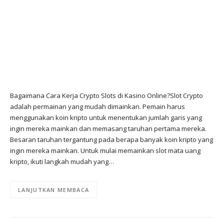
Bagaimana Cara Kerja Crypto Slots di Kasino Online?Slot Crypto
adalah permainan yang mudah dimainkan. Pemain harus
menggunakan koin kripto untuk menentukan jumlah garis yang
ingin mereka mainkan dan memasang taruhan pertama mereka.
Besaran taruhan tergantung pada berapa banyak koin kripto yang
ingin mereka mainkan. Untuk mulai memainkan slot mata uang
kripto, ikuti langkah mudah yang…
LANJUTKAN MEMBACA