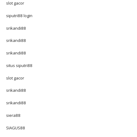
slot gacor
siputri88 login
srikandi88
srikandi88
srikandi88
situs siputri88
slot gacor
srikandi88
srikandi88
siera88
SIAGUS88