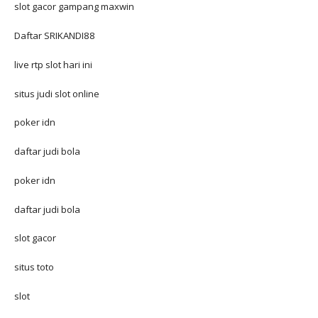
slot gacor gampang maxwin
Daftar SRIKANDI88
live rtp slot hari ini
situs judi slot online
poker idn
daftar judi bola
poker idn
daftar judi bola
slot gacor
situs toto
slot