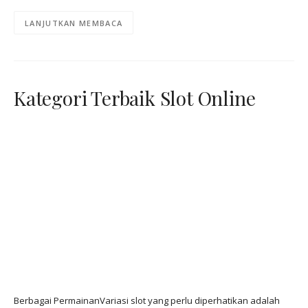
LANJUTKAN MEMBACA
Kategori Terbaik Slot Online
Berbagai PermainanVariasi slot yang perlu diperhatikan adalah