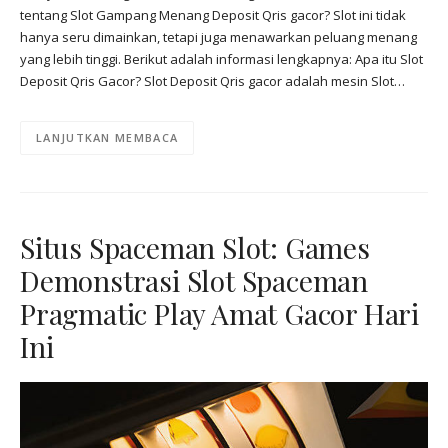
tentang Slot Gampang Menang Deposit Qris gacor? Slot ini tidak
hanya seru dimainkan, tetapi juga menawarkan peluang menang
yang lebih tinggi. Berikut adalah informasi lengkapnya: Apa itu Slot
Deposit Qris Gacor? Slot Deposit Qris gacor adalah mesin Slot…
LANJUTKAN MEMBACA
Situs Spaceman Slot: Games
Demonstrasi Slot Spaceman
Pragmatic Play Amat Gacor Hari
Ini