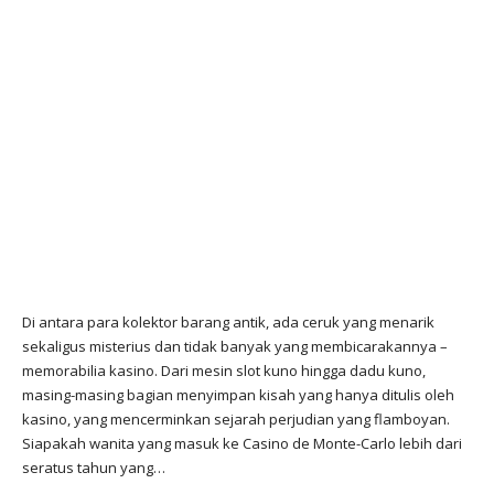
Di antara para kolektor barang antik, ada ceruk yang menarik
sekaligus misterius dan tidak banyak yang membicarakannya –
memorabilia kasino. Dari mesin slot kuno hingga dadu kuno,
masing-masing bagian menyimpan kisah yang hanya ditulis oleh
kasino, yang mencerminkan sejarah perjudian yang flamboyan.
Siapakah wanita yang masuk ke Casino de Monte-Carlo lebih dari
seratus tahun yang…